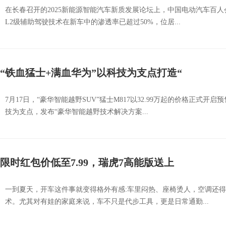
在长春召开的2025新能源智能汽车新质发展论坛上，中国电动汽车百
L2级辅助驾驶技术在新车中的渗透率已超过50%，位居...
“铁血猛士+满血华为”以科技为支点打造“
7月17日，“豪华智能越野SUV”猛士M817以32.99万起的价格正
技为支点，发布“豪华智能越野技术解决方案...
限时红包价低至7.99，瑞虎7高能版送上
一到夏天，开车这件事就变得格外有感:车里闷热、座椅烫人，空调还
术。尤其对有娃的家庭来说，车不只是代步工具，更是日常通勤...